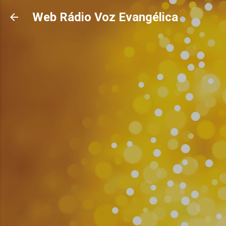
Pular para o conteúdo principal
Web Rádio Voz Evangélica